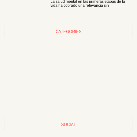
La salud mental en las primeras etapas de la
vida ha cobrado una relevancia sin
CATEGORIES
SOCIAL
F
T
I
P
Y