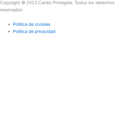
Copyright © 2023 Cardio Protegida. Todos los derechos
reservados
Politica de cookies
Politica de privacidad
cerrar
Actualidad
Controla tu peso
Buenos hábitos
Deportes
Enfermedades coronarias
Profesionales de la medicina
Niños
Actualidad
Controla tu peso
Buenos hábitos