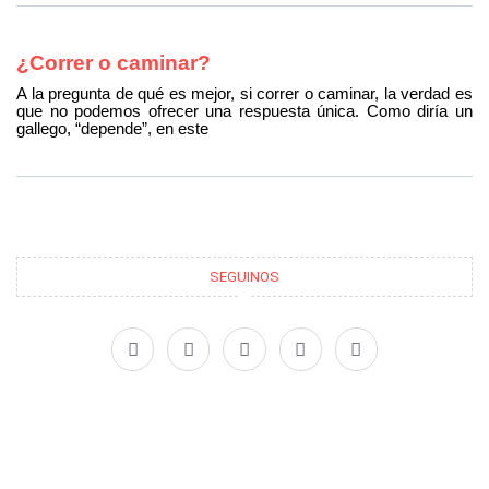
¿Correr o caminar?
A la pregunta de qué es mejor, si correr o caminar, la verdad es
que no podemos ofrecer una respuesta única. Como diría un
gallego, “depende”, en este
SEGUINOS
F
X
I
P
L
a
-
n
i
i
c
t
s
n
n
e
w
t
t
k
b
i
a
e
e
o
t
g
r
d
o
t
r
e
i
k
e
a
s
n
r
m
t