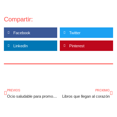
Compartir:
Facebook
Twitter
LinkedIn
Pinterest
Ant
Sig
PREVIOS
PROXIMO
Ocio saludable para promover buenos hábitos
Libros que llegan al corazón