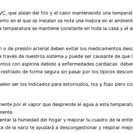
C, que aíslan del frio y el calor manteniendo una temperat
to en el que se instalan se nota una mejora en el ambient
r la temperatura se mantiene constante en toda la casa y e
 o de presión arterial deben evitar los medicamentos des
 a través de nuestros sistema y puede ser causante de que l
ientos con aspirina debido a enfermedades cardiacas debe
l resfriado de forma segura sin pasar por los típicos desco
len ser los indicados para estornudos, tos y flujo pero c
lmente por el vapor que desprende el agua a esta temperat
mente.
entar la humedad del hogar y mejorar tu cuadro de la enf
e de la nariz te ayudará a descongestionar y respirar mejor