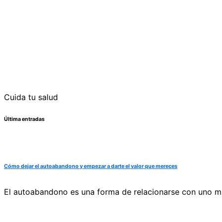
Cuida tu salud
Última entradas
Cómo dejar el autoabandono y empezar a darte el valor que mereces
El autoabandono es una forma de relacionarse con uno mi