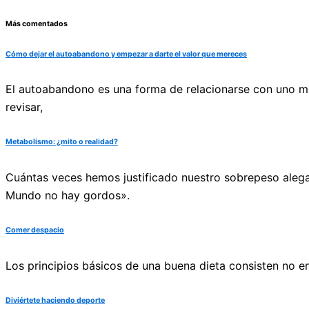
Más comentados
Cómo dejar el autoabandono y empezar a darte el valor que mereces
El autoabandono es una forma de relacionarse con uno mis
revisar,
Metabolismo: ¿mito o realidad?
Cuántas veces hemos justificado nuestro sobrepeso alega
Mundo no hay gordos».
Comer despacio
Los principios básicos de una buena dieta consisten no 
Diviértete haciendo deporte