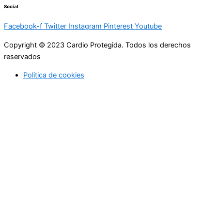
Social
Facebook-f
Twitter
Instagram
Pinterest
Youtube
Copyright © 2023 Cardio Protegida. Todos los derechos
reservados
Politica de cookies
Politica de privacidad
cerrar
Actualidad
Controla tu peso
Buenos hábitos
Deportes
Enfermedades coronarias
Profesionales de la medicina
Niños