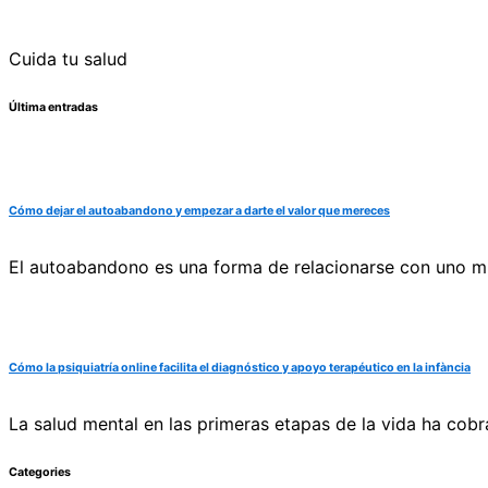
Cuida tu salud
Última entradas
Cómo dejar el autoabandono y empezar a darte el valor que mereces
El autoabandono es una forma de relacionarse con uno mi
Cómo la psiquiatría online facilita el diagnóstico y apoyo terapéutico en la infància
La salud mental en las primeras etapas de la vida ha cobr
Categories