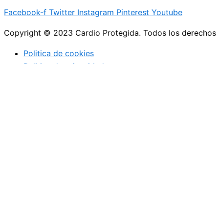
Facebook-f
Twitter
Instagram
Pinterest
Youtube
Copyright © 2023 Cardio Protegida. Todos los derechos
Politica de cookies
Politica de privacidad
cerrar
Actualidad
Controla tu peso
Buenos hábitos
Deportes
Enfermedades coronarias
Profesionales de la medicina
Niños
Actualidad