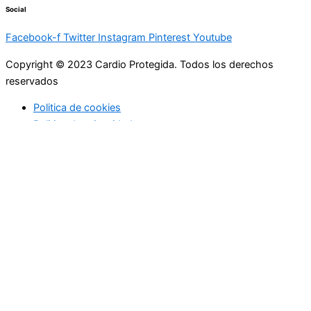
Social
Facebook-f
Twitter
Instagram
Pinterest
Youtube
Copyright © 2023 Cardio Protegida. Todos los derechos
reservados
Politica de cookies
Politica de privacidad
cerrar
Actualidad
Controla tu peso
Buenos hábitos
Deportes
Enfermedades coronarias
Profesionales de la medicina
Niños