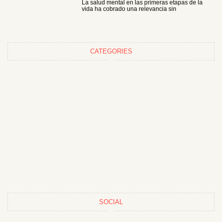
La salud mental en las primeras etapas de la
vida ha cobrado una relevancia sin
CATEGORIES
SOCIAL
F
T
I
P
Y