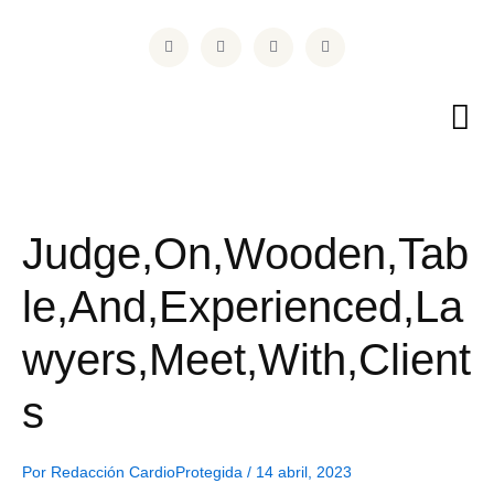
Ir
F
T
I
L
al
a
w
n
i
contenido
c
i
s
n
e
t
t
k
b
t
a
e
o
e
g
d
o
r
r
i
k
a
n
m
Judge,On,Wooden,Tab
le,And,Experienced,La
wyers,Meet,With,Client
s
Por
Redacción CardioProtegida
/
14 abril, 2023