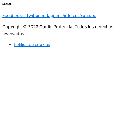
Social
Facebook-f
Twitter
Instagram
Pinterest
Youtube
Copyright © 2023 Cardio Protegida. Todos los derechos
reservados
Politica de cookies
Politica de privacidad
cerrar
Actualidad
Controla tu peso
Buenos hábitos
Deportes
Enfermedades coronarias
Profesionales de la medicina
Niños