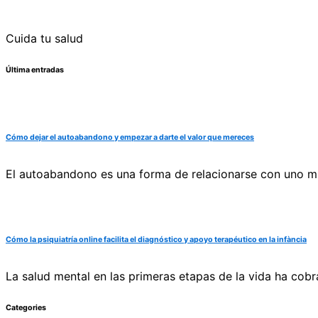
Cuida tu salud
Última entradas
Cómo dejar el autoabandono y empezar a darte el valor que mereces
El autoabandono es una forma de relacionarse con uno mi
Cómo la psiquiatría online facilita el diagnóstico y apoyo terapéutico en la infància
La salud mental en las primeras etapas de la vida ha cobr
Categories