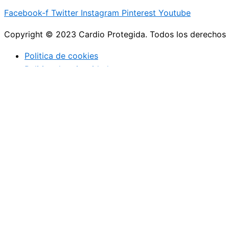
Facebook-f
Twitter
Instagram
Pinterest
Youtube
Copyright © 2023 Cardio Protegida. Todos los derechos
Politica de cookies
Politica de privacidad
cerrar
Actualidad
Controla tu peso
Buenos hábitos
Deportes
Enfermedades coronarias
Profesionales de la medicina
Niños
Actualidad