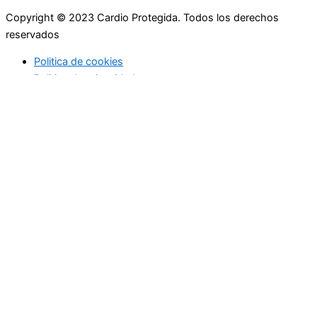
Copyright © 2023 Cardio Protegida. Todos los derechos
reservados
Politica de cookies
Politica de privacidad
cerrar
Actualidad
Controla tu peso
Buenos hábitos
Deportes
Enfermedades coronarias
Profesionales de la medicina
Niños
Actualidad
Controla tu peso
Buenos hábitos