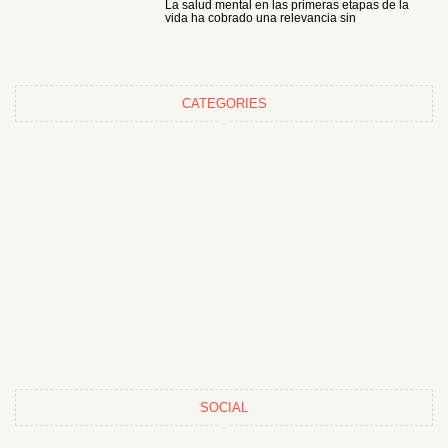
La salud mental en las primeras etapas de la
vida ha cobrado una relevancia sin
CATEGORIES
SOCIAL
F
T
I
P
Y