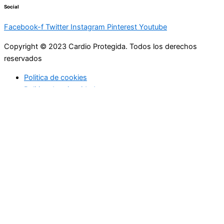
Social
Facebook-f
Twitter
Instagram
Pinterest
Youtube
Copyright © 2023 Cardio Protegida. Todos los derechos
reservados
Politica de cookies
Politica de privacidad
cerrar
Actualidad
Controla tu peso
Buenos hábitos
Deportes
Enfermedades coronarias
Profesionales de la medicina
Niños