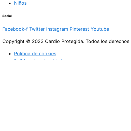
Niños
Social
Facebook-f
Twitter
Instagram
Pinterest
Youtube
Copyright © 2023 Cardio Protegida. Todos los derechos
Politica de cookies
Politica de privacidad
cerrar
Actualidad
Controla tu peso
Buenos hábitos
Deportes
Enfermedades coronarias