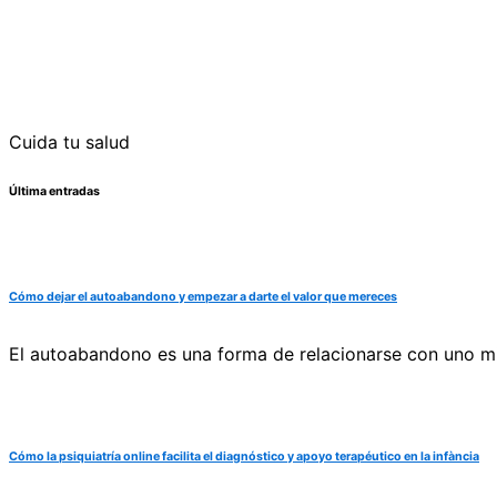
Cuida tu salud
Última entradas
Cómo dejar el autoabandono y empezar a darte el valor que mereces
El autoabandono es una forma de relacionarse con uno mi
Cómo la psiquiatría online facilita el diagnóstico y apoyo terapéutico en la infància