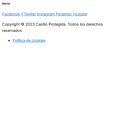
Social
Facebook-f
Twitter
Instagram
Pinterest
Youtube
Copyright © 2023 Cardio Protegida. Todos los derechos
reservados
Politica de cookies
Politica de privacidad
cerrar
Actualidad
Controla tu peso
Buenos hábitos
Deportes
Enfermedades coronarias
Profesionales de la medicina
Niños