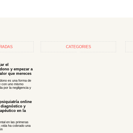
TRADAS
CATEGORIES
ar el
dono y empezar a
valor que mereces
ndono es una forma de
se con uno mismo
a por la negligencia y
siquiatría online
l diagnóstico y
apéutico en la
ntal en las primeras
a vida ha cobrado una
in