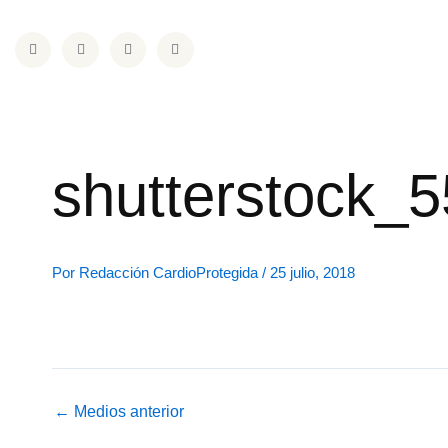
Ir
al
F
T
I
L
a
w
n
i
contenido
c
i
s
n
e
t
t
k
b
t
a
e
o
e
g
d
o
r
r
i
k
a
n
m
shutterstock_
Por
Redacción CardioProtegida
/
25 julio, 2018
←
Medios anterior