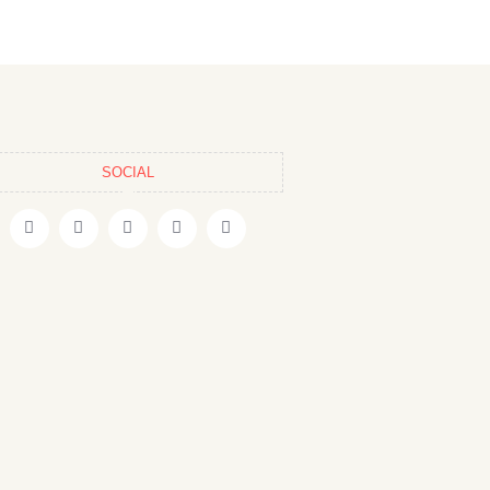
SOCIAL
F
T
I
P
Y
a
w
n
i
o
c
i
s
n
u
e
t
t
t
t
b
t
a
e
u
o
e
g
r
b
o
r
r
e
e
k
a
s
-
m
t
f