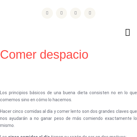
Ir
F
T
I
L
al
a
w
n
i
contenido
c
i
s
n
e
t
t
k
b
t
a
e
o
e
g
d
o
r
r
i
k
a
n
m
Comer despacio
Los principios básicos de una buena dieta consisten no en lo que
comemos sino en cómo lo hacemos.
Hacer cinco comidas al día y comer lento son dos grandes claves que
nos ayudarán a no ganar peso de más comiendo exactamente lo
mismo.