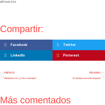
almuerzos.
Compartir:
Facebook
Twitter
LinkedIn
Pinterest
Ant
S
PREVIOS
PROXIMO
Metabolismo: ¿mito o realidad?
Diviértete haciendo deporte
Más comentados