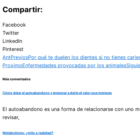
Compartir:
Facebook
Twitter
LinkedIn
Pinterest
Ant
Previos
Por qué te duelen los dientes si no tienes carie
Proximo
Enfermedades provocadas por los animales
Sigui
Más comentados
Cómo dejar el autoabandono y empezar a darte el valor que mereces
El autoabandono es una forma de relacionarse con uno mis
revisar,
Metabolismo: ¿mito o realidad?