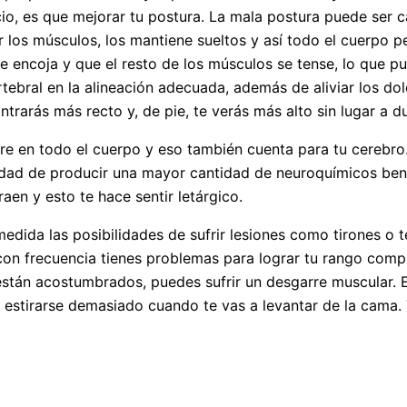
cio, es que mejorar tu postura. La mala postura puede ser 
ar los músculos, los mantiene sueltos y así todo el cuerpo
encoja y que el resto de los músculos se tense, lo que pued
tebral en la alineación adecuada, además de aliviar los dol
trarás más recto y, de pie, te verás más alto sin lugar a d
gre en todo el cuerpo y eso también cuenta para tu cerebro
idad de producir una mayor cantidad de neuroquímicos bene
en y esto te hace sentir letárgico.
edida las posibilidades de sufrir lesiones como tirones o t
 con frecuencia tienes problemas para lograr tu rango comp
tán acostumbrados, puedes sufrir un desgarre muscular. Es
o estirarse demasiado cuando te vas a levantar de la cama.