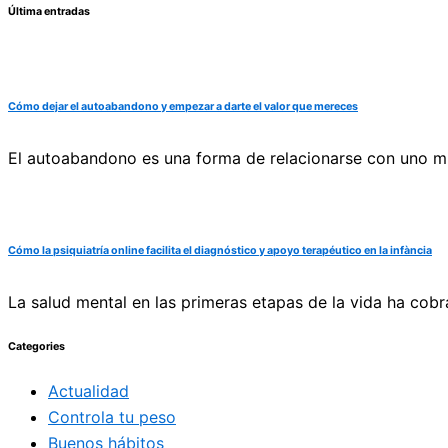
Última entradas
Cómo dejar el autoabandono y empezar a darte el valor que mereces
El autoabandono es una forma de relacionarse con uno mi
Cómo la psiquiatría online facilita el diagnóstico y apoyo terapéutico en la infància
La salud mental en las primeras etapas de la vida ha cobr
Categories
Actualidad
Controla tu peso
Buenos hábitos