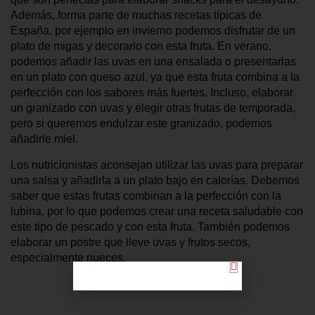
Además, forma parte de muchas recetas típicas de
España, por ejemplo en invierno podemos disfrutar de un
plato de migas y decorarlo con esta fruta. En verano,
podemos añadir las uvas en una ensalada o presentarlas
en un plato con queso azul, ya que esta fruta combina a la
perfección con los sabores más fuertes. Incluso, elaborar
un granizado con uvas y elegir otras frutas de temporada,
pero si queremos endulzar este granizado, podemos
añadirle miel.
Los nutricionistas aconsejan utilizar las uvas para preparar
una salsa y añadirla a un plato bajo en calorías. Debemos
saber que estas frutas combinan a la perfección con la
lubina, por lo que podemos crear una receta saludable con
este tipo de pescado y con esta fruta. También podemos
elaborar un postre que lleve uvas y frutos secos,
especialmente nueces.