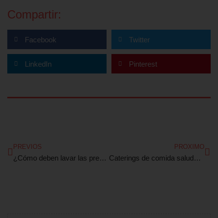
Compartir:
Facebook
Twitter
LinkedIn
Pinterest
Ant
Sig
PREVIOS
PROXIMO
¿Cómo deben lavar las prendas laborales los profesionales de la medicina?
Caterings de comida saludable, existen aunque no lo creas