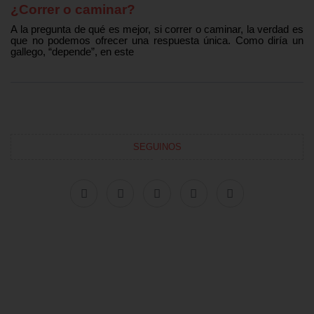
¿Correr o caminar?
A la pregunta de qué es mejor, si correr o caminar, la verdad es
que no podemos ofrecer una respuesta única. Como diría un
gallego, “depende”, en este
SEGUINOS
F
X
I
P
L
a
-
n
i
i
c
t
s
n
n
e
w
t
t
k
b
i
a
e
e
o
t
g
r
d
o
t
r
e
i
k
e
a
s
n
r
m
t