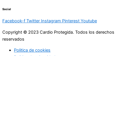
Social
Facebook-f
Twitter
Instagram
Pinterest
Youtube
Copyright © 2023 Cardio Protegida. Todos los derechos
reservados
Politica de cookies
Politica de privacidad
cerrar
Actualidad
Controla tu peso
Buenos hábitos
Deportes
Enfermedades coronarias
Profesionales de la medicina
Niños