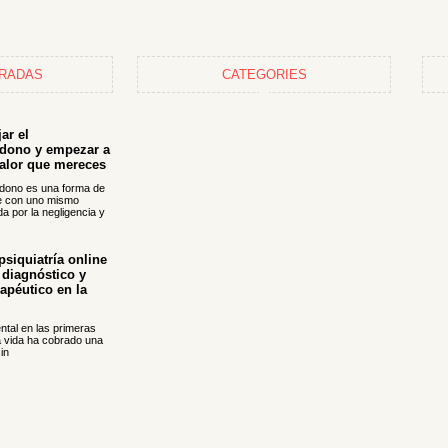
TRADAS
CATEGORIES
ar el
dono y empezar a
valor que mereces
ndono es una forma de
se con uno mismo
a por la negligencia y
siquiatría online
l diagnóstico y
apéutico en la
ntal en las primeras
a vida ha cobrado una
in