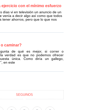
a ejercicio con el mínimo esfuerzo
 días vi en televisión un anuncio de un
 venía a decir algo así como que todos
 tener ahorros, pero que lo que nos
 o caminar?
egunta de qué es mejor, si correr o
 la verdad es que no podemos ofrecer
uesta única. Como diría un gallego,
”, en este
SEGUINOS
F
X
I
P
L
a
-
n
i
i