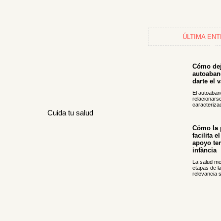
ÚLTIMA EN
Cómo dej
autoaban
darte el 
El autoaba
relacionar
caracterizad
Cuida tu salud
Cómo la p
facilita e
apoyo ter
infància
La salud me
etapas de l
relevancia s