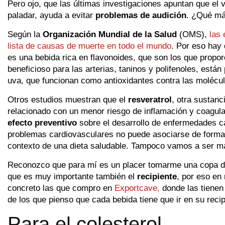
Pero ojo, que las últimas investigaciones apuntan que el v
paladar, ayuda a evitar
problemas de audición
. ¿Qué má
Según la
Organización Mundial de la Salud
(OMS),
las 
lista de causas de muerte en todo el mundo
. Por eso hay 
es una bebida rica en flavonoides, que son los que propor
beneficioso para las arterias, taninos y polifenoles, están 
uva, que funcionan como antioxidantes contra las molécul
Otros estudios muestran que el
resveratrol
, otra sustanc
relacionado con un menor riesgo de inflamación y coagulac
efecto preventivo
sobre el desarrollo de enfermedades ca
problemas cardiovasculares no puede asociarse de forma ex
contexto de una dieta saludable. Tampoco vamos a ser má
Reconozco que para mí es un placer tomarme una copa de 
que es muy importante también el
recipiente
, por eso en
concreto las que compro en
Exportcave,
donde las tienen
de los que pienso que cada bebida tiene que ir en su recip
Para el colesterol