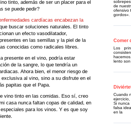
sobrepes
ino tinto, además de ser un placer para el
de nuestr
s se puede pedir?
ofensivo 
gordos».
enfermedades cardíacas encabezan la
que buscar soluciones naturales. El tinto
cionan un efecto vasodilatador,
presentes en las semillas y la piel de la
Comer 
as conocidas como radicales libres.
Los pri
consiste
hacemos.
ia presente en el vino, podría estar
lento son
ión de la sangre, lo que tendría un
rdiacas. Ahora bien, el menor riesgo de
clusiva al vino, sino a su disfrute en el
s papitas que el Papa.
Diviért
Cuando n
vino tinto en las comidas. Eso sí, creo
ejercicio
 mi casa nunca faltan copas de calidad, en
Si nunca
falsa ide
 especiales para los vinos. Y es que soy
en la
iente.