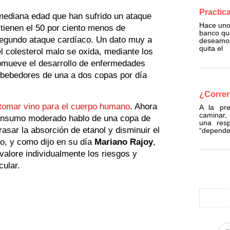
Practic
 mediana edad que han sufrido un ataque
Hace unos
tienen el 50 por ciento menos de
banco que
segundo ataque cardíaco. Un dato muy a
deseamos
quita el
 colesterol malo se oxida, mediante los
omueve el desarrollo de enfermedades
 bebedores de una a dos copas por día
¿Correr
e tomar vino para el cuerpo humano
. Ahora
A la pr
caminar,
onsumo moderado hablo de una copa de
una resp
trasar la absorción de etanol y disminuir el
“depende
o, y como dijo en su día
Mariano Rajoy
,
valore individualmente los riesgos y
cular.