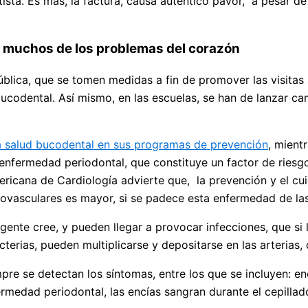
ntista. Es más, la factura, causa auténtico pavor, a pesar
de muchos de los problemas del corazón
pública, que se tomen medidas a fin de promover las visitas
ucodental. Así mismo, en las escuelas, se han de lanzar ca
la salud bucodental en sus programas de prevención
, mient
nfermedad periodontal, que constituye un factor de riesgo,
mericana de Cardiología advierte que, la prevención y el cui
diovasculares es mayor, si se padece esta enfermedad de las
gente cree, y pueden llegar a provocar infecciones, que si 
erias, pueden multiplicarse y depositarse en las arterias, d
 se detectan los síntomas, entre los que se incluyen: encí
rmedad periodontal, las encías sangran durante el cepillad