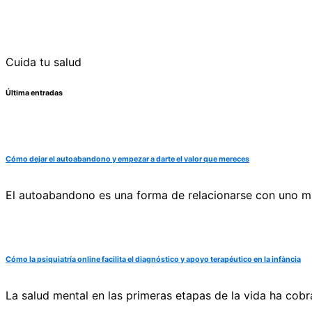
Cuida tu salud
Última entradas
Cómo dejar el autoabandono y empezar a darte el valor que mereces
El autoabandono es una forma de relacionarse con uno mi
Cómo la psiquiatría online facilita el diagnóstico y apoyo terapéutico en la infància
La salud mental en las primeras etapas de la vida ha cobr